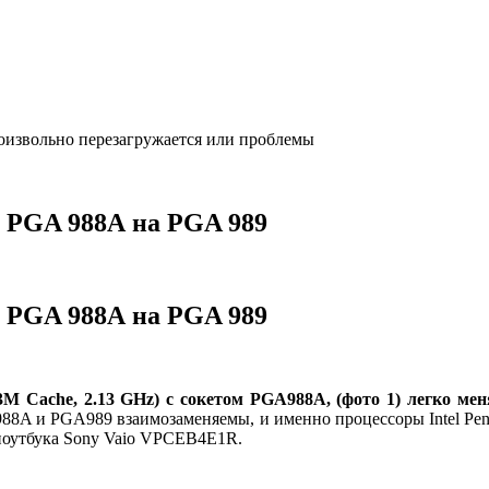
оизвольно перезагружается или проблемы
а PGA 988А на PGA 989
а PGA 988А на PGA 989
(3M Cache, 2.13 GHz) с сокетом PGA988A, (фото 1) легко мен
988A и PGA989 взаимозаменяемы, и именно процессоры Intel Pen
 ноутбука Sony Vaio VPCEB4E1R.