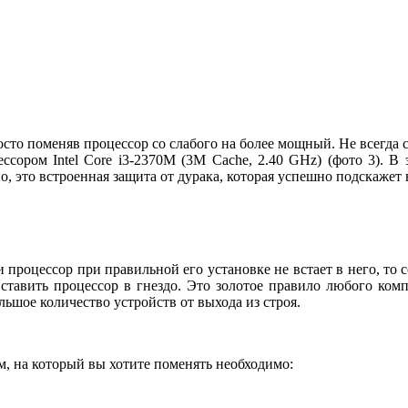
росто поменяв процессор со слабого на более мощный. Не всегда 
сором Intel Core i3-2370M (3M Cache, 2.40 GHz) (фото 3). В 
 это встроенная защита от дурака, которая успешно подскажет в
и процессор при правильной его установке не встает в него, то 
авить процессор в гнездо. Это золотое правило любого компь
ольшое количество устройств от выхода из строя.
м, на который вы хотите поменять необходимо: