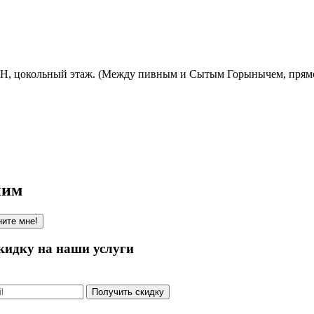
ОЗОН, цокольный этаж. (Между пивным и Сытым Горынычем, прям
ним
ите мне!
кидку на наши услуги
Получить скидку