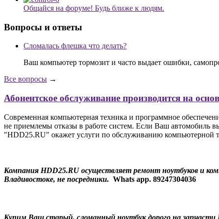
Общайся на форуме! Будь ближе к людям.
Вопросы и ответы
Сломалась флешка что делать?
Ваш компьютер тормозит и часто выдает ошибки, самопр
Все вопросы
→
Абонентское обслуживание производится на осно
Современная компьютерная техника и программное обеспечение 
не приемлемы отказы в работе систем. Если Ваш автомобиль вы
"HDD25.RU" окажет услуги по обслуживанию компьютерной тех
Компания HDD25.RU осуществляет ремонт ноутбуков и компью
Владивостоке, не посредники.
Whats app. 89247304036
Купим Ваш старый, сломанный ноутбук дорого на запчасти 