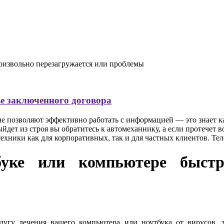
оизвольно перезагружается или проблемы
ве заключенного договора
позволяют эффективно работать с информацией — это знает кажд
йдет из строя вы обратитесь к автомеханнику, а если протечет 
ники как для корпоративных, так и для частных клиентов. Тел
буке или компьютере быстро
лугу лечения вашего компьютера или ноутбука от вирусов, 