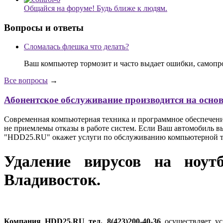
Общайся на форуме! Будь ближе к людям.
Вопросы и ответы
Сломалась флешка что делать?
Ваш компьютер тормозит и часто выдает ошибки, самопр
Все вопросы
→
Абонентское обслуживание производится на осно
Современная компьютерная техника и программное обеспечение 
не приемлемы отказы в работе систем. Если Ваш автомобиль вы
"HDD25.RU" окажет услуги по обслуживанию компьютерной тех
Удаление вирусов на ноут
Владивосток.
Компания HDD25.RU тел. 8(423)200-40-36
осуществляет ус