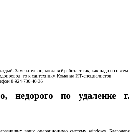
ый. Замечательно, когда всё работает так, как надо и совсем
водопровод, то к сантехнику. Команда ИТ-специалистов
ефон 8-924-730-40-36
, недорого по удаленке г.
заразивших вашу операционную систему windows. Благодаря