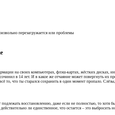
оизвольно перезагружается или проблемы
е
рмации на своих компьютерах, флэш-картах, жёстких дисках, и
очинил в 14 лет. И в какое же отчаяние может повергнуть их про
сё то, что ты старался сохранить в один момент пропало. Слёзы,
 подлежать восстановлению, даже если не полностью, то хотя б
действительно ли единственное, что остается – это выбросить н