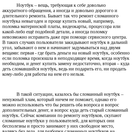
Ноутбук – вещь, требующая к себе довольно
аккуратного обращения, а иногда и довольно дорогого и
длительного ремонта. Бывает так что ремонт сломанного
ноутбука невыгоден и проще купить новый, например,
поломка материнской платы, видеокарты, процессора или
какой-либо ещё подобной детали, а иногда поломку
невозможно исправить даже при помощи сервисного центра.
В таких случаях пользователи закидывают ноутбук в дальний
угол, забывают о нем и начинают задумываться над двумя
вещами: первая - где брать деньги на новый ноутбук, особенно
если поломка произошла в неподходящее время, когда ноутбук
необходим, и денег купить замену недостаточно, вторая – куда
деть сломавшийся ноутбук, ведь ни подарить его, ни продать
кому-либо для работы на нем его нельзя.
В такой ситуации, казалось бы сломанный ноутбук –
ненужный хлам, который ничем не поможет, однако его
можно использовать что бы решить оба вопроса и вопрос
дополнительных денег, и вопрос куда деть старый сломанный
ноутбук. Сейчас компании по ремонту ноутбуков, скупают
сломанные ноутбуки у пользователей, для которых они
бесполезны и просто занимают у них свободное место,
валяясь без дела, для разборки сломанных ноутбуков на