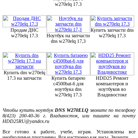
w270elq 17.3
Продам ДНС
Купить запчасти dns
w270elq 17.3
Ноутбук на запчасти
w270elq 17.3
dns w270elq 17,3
Купить dns w270elq
17.3 на запчасти
Купить батарею
HDD25 Ремонт
c4500bat-6 для
компьютеров и
ноутбука dns
ноутбуков во
w270elq 17.3
Владивостоке
Чтобы купить ноутбук
DNS W270ELQ
з
воните по телефону
8(423) 200-40-36 г. Владивосток, или пишите на почту
HDD25RU@yandex.ru
Все готово к работе, учебе, играм. Установлены все
необходимые программы. Все настроено как часы. Звоните.