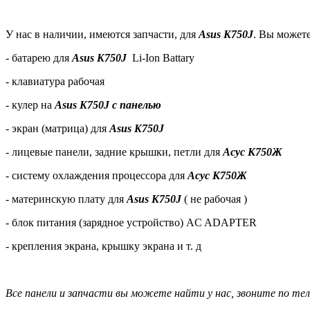
У нас в наличии, имеются запчасти, для
Asus K750J
. Вы можете
- батарею
для
Asus K750J
Li-Ion Battary
- клавиатура рабочая
- кулер на
Asus K750J с панелью
- экран (матрица) для
Asus K750J
- лицевые панели, задние крышки, петли для
Асус К750Ж
- систему охлаждения процессора для
Асус К750Ж
- материнскую плату для
Asus K750J
( не рабочая )
- блок питания (зарядное устройство) AC ADAPTER
- крепления экрана, крышку экрана и т. д
Все панели и запчасти вы можете найти у нас, звоните по тел