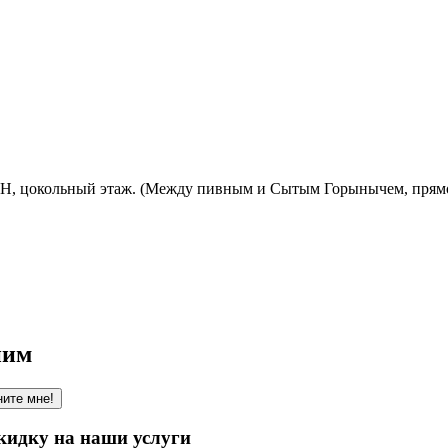
ОЗОН, цокольный этаж. (Между пивным и Сытым Горынычем, прям
ним
ите мне!
кидку на наши услуги