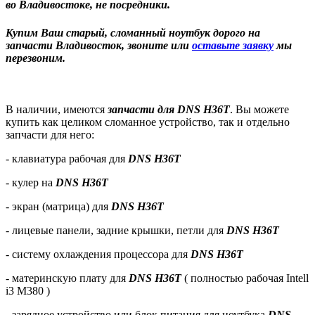
во Владивостоке, не посредники.
Купим Ваш старый, сломанный ноутбук дорого на
запчасти Владивосток, звоните или
оставьте заявку
мы
перезвоним.
В наличии, имеются
запчасти для DNS H36T
. Вы можете
купить как целиком сломанное устройство, так и отдельно
запчасти для него:
- клавиатура рабочая для
DNS H36T
- кулер на
DNS H36T
- экран (матрица) для
DNS H36T
- лицевые панели, задние крышки, петли для
DNS H36T
- систему охлаждения процессора для
DNS H36T
- материнскую плату для
DNS H36T
( полностью рабочая Intell
i3 M380 )
- зарядное устройство или блок питания для ноутбука
DNS