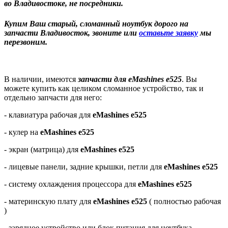
во Владивостоке, не посредники.
Купим Ваш старый, сломанный ноутбук дорого на
запчасти Владивосток, звоните или
оставьте заявку
мы
перезвоним.
В наличии, имеются
запчасти для eMashines e525
. Вы
можете купить как целиком сломанное устройство, так и
отдельно запчасти для него:
- клавиатура рабочая для
eMashines e525
- кулер на
eMashines e525
- экран (матрица) для
eMashines e525
- лицевые панели, задние крышки, петли для
eMashines e525
- систему охлаждения процессора для
eMashines e525
- материнскую плату для
eMashines e525
( полностью рабочая
)
- зарядное устройство или блок питания для ноутбука