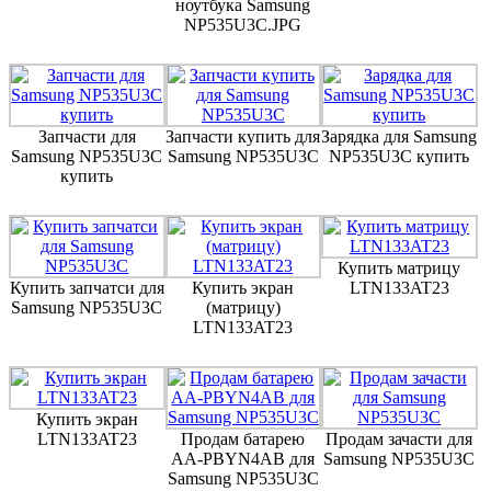
ноутбука Samsung
NP535U3C.JPG
Запчасти для
Запчасти купить для
Зарядка для Samsung
Samsung NP535U3C
Samsung NP535U3C
NP535U3C купить
купить
Купить матрицу
Купить запчатси для
Купить экран
LTN133AT23
Samsung NP535U3C
(матрицу)
LTN133AT23
Купить экран
LTN133AT23
Продам батарею
Продам зачасти для
AA-PBYN4AB для
Samsung NP535U3C
Samsung NP535U3C