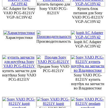
Купить батарею для
AC Adapter for Sony
Sony VAIO PCG-
Купить блок
VAIO PCG-81211V
81211V
питания для Sony
VGP-AC19V42
VAIO PCG-81211V
VGP-AC19V42
Характеристики
Производительность
kupit AC Adapter
VGP-AC19V42
Продам Sony VAIO
купить запчасти для
PCG-81211V
ноутбука Sony VAIO
Sony VAIO PCG-
PCG-81211V
81211V купить
ноутбук на запчасти
во Владивостоке