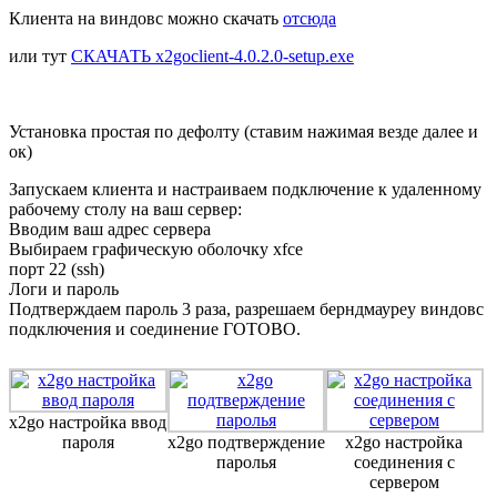
Клиента на виндовс можно скачать
отсюда
или тут
СКАЧАТЬ x2goclient-4.0.2.0-setup.exe
Установка простая по дефолту (ставим нажимая везде далее и
ок)
Запускаем клиента и настраиваем подключение к удаленному
рабочему столу на ваш сервер:
Вводим ваш адрес сервера
Выбираем графическую оболочку xfce
порт 22 (ssh)
Логи и пароль
Подтверждаем пароль 3 раза, разрешаем берндмауреу виндовс
подключения и соединение ГОТОВО.
x2go настройка ввод
пароля
x2go подтверждение
x2go настройка
паролья
соединения с
сервером