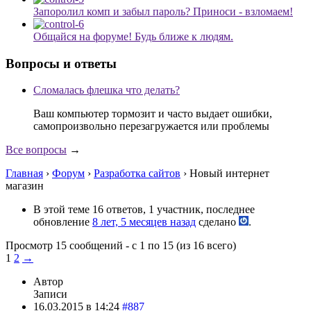
Запоролил комп и забыл пароль? Приноси - взломаем!
Общайся на форуме! Будь ближе к людям.
Вопросы и ответы
Сломалась флешка что делать?
Ваш компьютер тормозит и часто выдает ошибки,
самопроизвольно перезагружается или проблемы
Все вопросы
→
Главная
›
Форум
›
Разработка сайтов
›
Новый интернет
магазин
В этой теме 16 ответов, 1 участник, последнее
обновление
8 лет, 5 месяцев назад
сделано
.
Просмотр 15 сообщений - с 1 по 15 (из 16 всего)
1
2
→
Автор
Записи
16.03.2015 в 14:24
#887