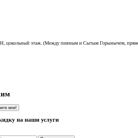
ОЗОН, цокольный этаж. (Между пивным и Сытым Горынычем, прям
ним
ите мне!
кидку на наши услуги