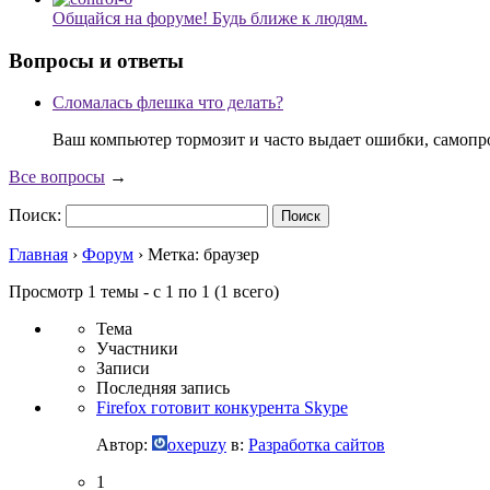
Общайся на форуме! Будь ближе к людям.
Вопросы и ответы
Сломалась флешка что делать?
Ваш компьютер тормозит и часто выдает ошибки, самопр
Все вопросы
→
Поиск:
Главная
›
Форум
›
Метка: браузер
Просмотр 1 темы - с 1 по 1 (1 всего)
Тема
Участники
Записи
Последняя запись
Firefox готовит конкурента Skype
Автор:
oxepuzy
в:
Разработка сайтов
1