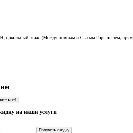
ОЗОН, цокольный этаж. (Между пивным и Сытым Горынычем, прям
ним
ите мне!
кидку на наши услуги
Получить скидку