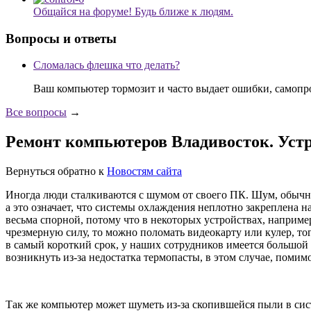
Общайся на форуме! Будь ближе к людям.
Вопросы и ответы
Сломалась флешка что делать?
Ваш компьютер тормозит и часто выдает ошибки, самопр
Все вопросы
→
Ремонт компьютеров Владивосток. Уст
Вернуться обратно к
Новостям сайта
Иногда люди сталкиваются с шумом от своего ПК. Шум, обычно,
а это означает, что системы охлаждения неплотно закреплена н
весьма спорной, потому что в некоторых устройствах, наприме
чрезмерную силу, то можно поломать видеокарту или кулер, т
в самый короткий срок, у наших сотрудников имеется большой
возникнуть из-за недостатка термопасты, в этом случае, помим
Так же компьютер может шуметь из-за скопившейся пыли в сист