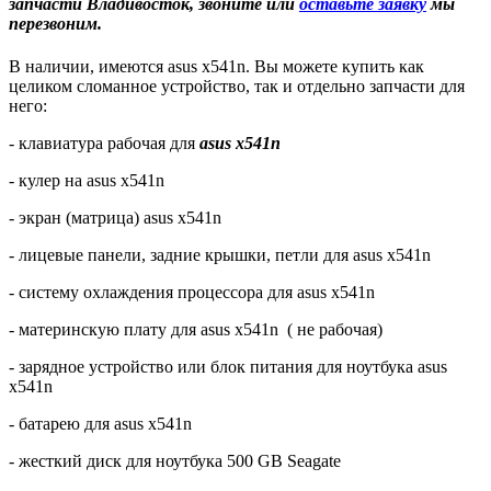
запчасти Владивосток, звоните или
оставьте заявку
мы
перезвоним.
В наличии, имеются asus x541n. Вы можете купить как
целиком сломанное устройство, так и отдельно запчасти для
него:
- клавиатура рабочая для
asus x541n
- кулер на asus x541n
- экран (матрица) asus x541n
- лицевые панели, задние крышки, петли для asus x541n
- систему охлаждения процессора для asus x541n
- материнскую плату для asus x541n
( не рабочая)
- зарядное устройство или блок питания для ноутбука asus
x541n
- батарею для asus x541n
- жесткий диск для ноутбука 500 GB Seagate