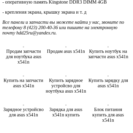
- оперативную память Kingstone DDR3 DIMM 4GB
- крепления экрана, крышку экрана и т. д
Все панели и запчасти вы можете найти у нас, звоните по
телефону 8 (423) 200-40-36 или пишите на электронную
почту hdd25ru@yandex.ru.
Продам запчасти
Продам asus x541n
Купить ноутбук на
для ноутбука asus
запчасти asus x541n
x541n
Купить на запчасти
Купить зарядное
Купить зарядку для
asus x541n
устройсво для
asus x541n
ноутбука asus x541n
Зарядное устройсво
Зарядка для asus
Блок питания
для asus x541n
x541n купить
купить для asus
x541n