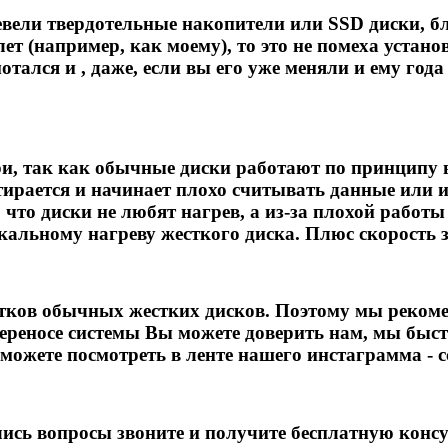
шевели твердотельные накопители или SSD диски, б
 лет (например, как моему), то это не помеха устан
тался и , даже, если вы его уже меняли и ему года
ери, так как обычные диски работают по принципу
тирается и начинает плохо считывать данные или и
о что диски не любят нагрев, а из-за плохой рабо
кальному нагреву жесткого диска. Плюс скорость з
атков обычных жестких дисков. Поэтому мы рекоме
переносе системы Вы можете доверить нам, мы быс
можете посмотреть в ленте нашего инстаграмма - сс
ись вопросы звоните и получите бесплатную консул