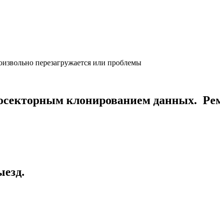
оизвольно перезагружается или проблемы
посекторным клонированием данных. Ре
ыезд.